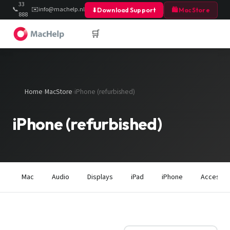
33
📞
✉️
info@machelp.nl
⬇
Download Support
🛍 MacStore
888
40
🛒
Home
›
MacStore
›
iPhone (refurbished)
iPhone (refurbished)
Mac
Audio
Displays
iPad
iPhone
Accessoi