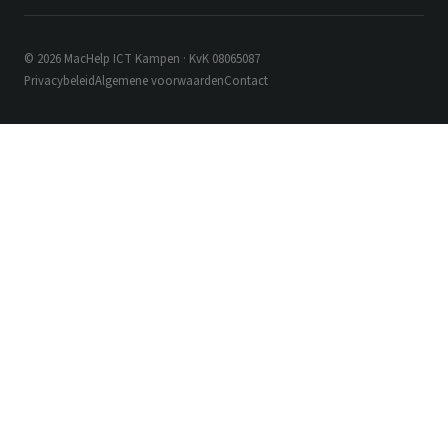
© 2026 MacHelp ICT Kampen · KvK 08065087
Privacybeleid
Algemene voorwaarden
Contact