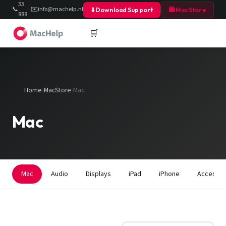
33
📞
✉️
info@machelp.nl
⬇
Download Support
🛍 MacStore
888
40
🛒
Home
›
MacStore
›
Mac
Mac
Mac
Audio
Displays
iPad
iPhone
Accessoi