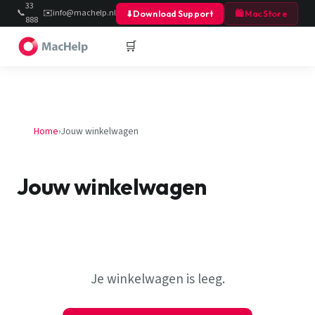
33
📞
✉️
info@machelp.nl
⬇
Download Support
🛍 MacStore
888
40
🛒
Home
›
Jouw winkelwagen
Jouw winkelwagen
Je winkelwagen is leeg.