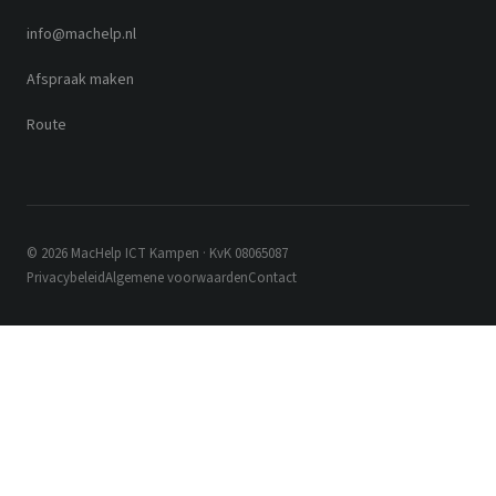
info@machelp.nl
Afspraak maken
Route
© 2026 MacHelp ICT Kampen · KvK 08065087
Privacybeleid
Algemene voorwaarden
Contact