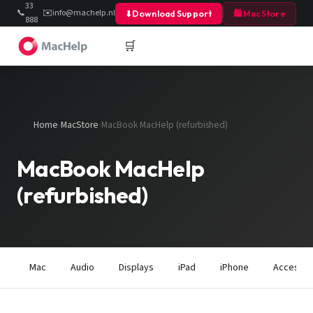
33
📞
✉️
info@machelp.nl
⬇
Download Support
🛍 MacStore
888
40
🛒
Home
›
MacStore
›
MacBook MacHelp (refurbished)
MacBook MacHelp
(refurbished)
Mac
Audio
Displays
iPad
iPhone
Accessoi