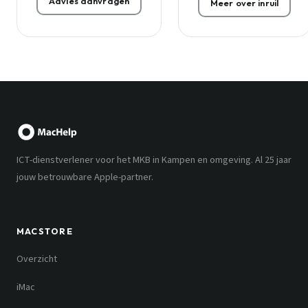
Advies aanvragen
Meer over inruil
ICT-dienstverlener voor het MKB in Kampen en omgeving. Al 25 jaar
jouw betrouwbare Apple-partner.
MACSTORE
Overzicht
iMac